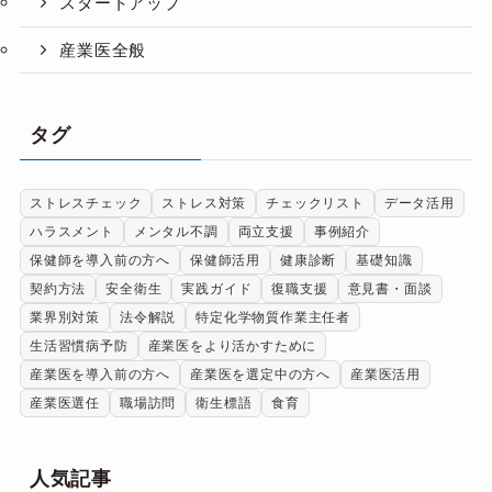
スタートアップ
産業医全般
タグ
ストレスチェック
ストレス対策
チェックリスト
データ活用
ハラスメント
メンタル不調
両立支援
事例紹介
保健師を導入前の方へ
保健師活用
健康診断
基礎知識
契約方法
安全衛生
実践ガイド
復職支援
意見書・面談
業界別対策
法令解説
特定化学物質作業主任者
生活習慣病予防
産業医をより活かすために
産業医を導入前の方へ
産業医を選定中の方へ
産業医活用
産業医選任
職場訪問
衛生標語
食育
人気記事